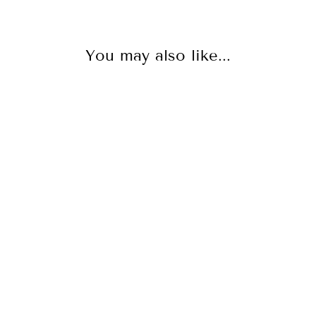
You may also like...
✨VESTIDO
LARGO DE
SEDA CON
ESCOTE
ASIMÉTRICO Y
ESPALDA
AJUSTABLE