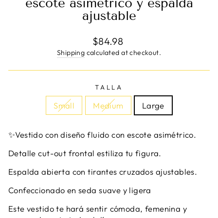
escote asimétrico y espalda
ajustable
Regular
$84.98
price
Shipping
calculated at checkout.
TALLA
Small
Medium
Large
✨Vestido con diseño fluido con escote asimétrico.
Detalle cut-out frontal estiliza tu figura.
Espalda abierta con tirantes cruzados ajustables.
Confeccionado en seda suave y ligera
Este vestido te hará sentir cómoda, femenina y