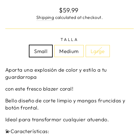
Regular
$59.99
price
Shipping
calculated at checkout.
TALLA
Small
Medium
Large
Aporta una explosión de color y estilo a tu
guardarropa
con este fresco blazer coral!
Bello diseño de corte limpio y mangas fruncidas y
botón frontal.
Ideal para transformar cualquier atuendo.
💫Características: