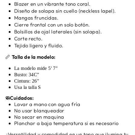
Blazer en un vibrante tono coral.
Diseño de solapa sin cuello (neckless lapel).
Mangas fruncidas.
Cierre frontal con un solo botón.
Bolsillos de ojal laterales (sin solapa).
Corte recto.
Tejido ligero y fluido.
📏
Talla de la modelo:
La modelo mide 5' 7''
Busto: 34C"
Cintura: 26"
Usa la talla S
Cuidados:
🧼
Lavar a mano con agua fría
No usar blanqueador
No secar en maquina
Planchar a baja temperatura si es necesario
¡Versatilidad y comodidad en un tono que ilumina tu