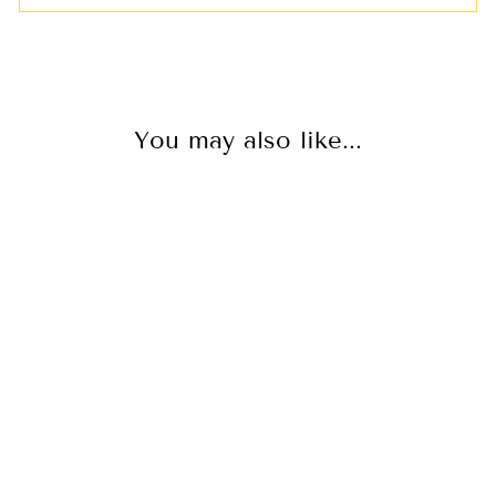
You may also like...
VESTIDO
LARGO CON
ESCOTE EN V,
BOTONES