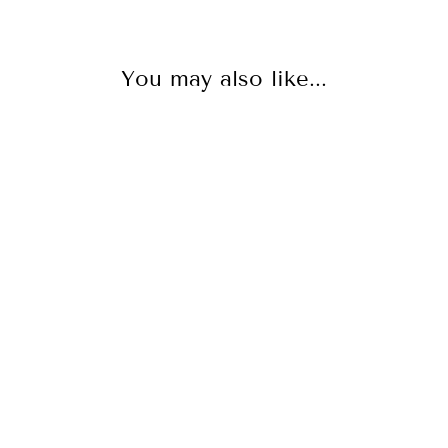
You may also like...
✨VESTIDO
LARGO DE
SEDA CON
ESCOTE
ASIMÉTRICO Y
ESPALDA
AJUSTABLE