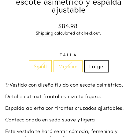
escote asimétrico y espalda
ajustable
Regular
$84.98
price
Shipping
calculated at checkout.
TALLA
Small
Medium
Large
✨Vestido con diseño fluido con escote asimétrico.
Detalle cut-out frontal estiliza tu figura.
Espalda abierta con tirantes cruzados ajustables.
Confeccionado en seda suave y ligera
Este vestido te hará sentir cómoda, femenina y